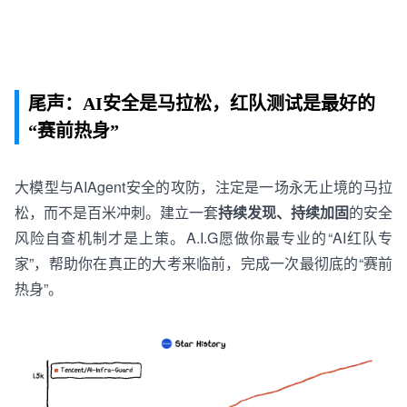
尾声：AI安全是马拉松，红队测试是最好的
“赛前热身”
大
模型
与
AI
A
g
e
n
t
安全的攻防，注定是一场永无止境的马拉
松，而不是百米冲刺。建立一套
持续发现、持
续
加固
的安全
风险
自查机制才是上策。A.I.G愿做你最
专业
的“
AI
红队
专
家
”，帮助你在
真
正
的
大考来临前，完成一次最彻底的“赛前
热身”。