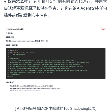
●
效果怎么样？
它能精准定位到有问题的代码行，并用大
白话解释漏洞原理和潜在危害，让你在
给
AI
A
g
e
n
t
安装任何
插件前都能做到心中有数。
[
A
.
I
.
G
扫描
恶意
MCP
中
暗藏
的
T
o
o
l
S
h
a
d
o
w
i
n
g
风险
]