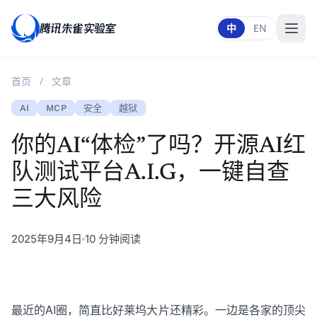
腾讯朱雀实验室
中
EN
首页
/
文章
AI
MCP
安全
越狱
你的AI“体检”了吗？开源AI红
队测试平台A.I.G，一键自查
三大风险
2025年9月4日
10 分钟阅读
最近的AI圈，简直比好莱坞大片还精彩。一边是
各
家
的
顶
尖