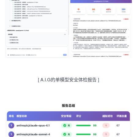
[
A.I.G的
单
模型
安全
体检
报告
]