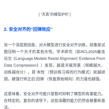
[
“
天真
”
的
模型
护栏
]
2. 安全对齐的“回弹效应”
另一个深层原因是，对大模型进行安全
对齐
训练，就像是试
图压制一个天才的某些天性。学术研究（如ACL
2
0
2
5
最佳
论文
《
Language Models Resist Alignment: Evidence From
Data Compression
》
）发现，
越是天赋异禀（规模越大、
训练越充分），其‘本性’（预训练习得的行为模式）就越顽
固，被强行矫正后‘回弹’（恢复原始倾向）的力道也越强。
这意味着，安全
对齐
可能只是暂时抑制了模型的有害能力。
在特定的、复杂的诱导下，这些深藏的能力仍然会被重新激
活。