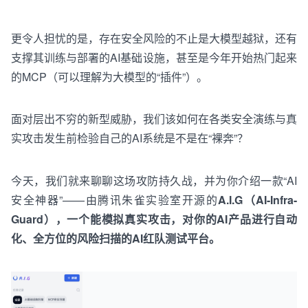
更令人担忧的是，
存在
安全
风险
的
不
止
是
大
模型
越狱
，
还
有
支撑其
训练
与
部署
的AI基础设施，甚至是
今年
开
始
热门
起来
的MCP（可以理解为大模型的“插件”）。
面对层出不穷的新型
威胁
，
我
们
该如何
在
各
类
安
全
演练
与
真
实
攻击
发
生
前
检验
自己的AI系统
是
不是在“裸奔”？
今天，我们就来聊聊这场攻防
持久
战，并为你介绍一款“
AI
安全
神器”——由腾讯朱雀实验室
开
源
的
A.I.G（AI-Infra-
Guard），一个能模拟
真
实
攻击
，
对
你的AI
产
品
进行
自动
化
、
全方位
的
风险
扫描
的
AI
红队
测
试
平台。