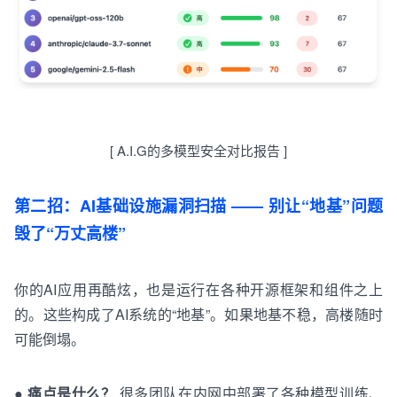
[
A
.
I
.
G
的
多模型
安全
对比
报告
]
第二招：AI基础设施漏洞扫描 —— 别让“地基”问题
毁了“万丈高楼”
你的AI应用再酷炫，也是运行在各种开源框架和组件之上
的。这些构成了AI系统的“地基”。如果地基不稳，高楼随时
可能倒塌。
●
痛点是什么？
很多团队
在
内
网
中
部署了
各
种
模型
训练
、