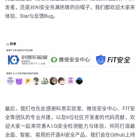
发者，还是对AI安全充满热情的白帽子，我们
都
欢迎大家
来
体验
、
Star与反馈Bug
。
最
后
，
我
们
也
在
此
感谢
科恩
实验
室
、
微信
安全
中心
、
FIT
安
全
等
团
队
的
专业
共建
，
以及
9
位
社
区
开
发
者
的
代码
贡献
，
欢
迎
大家
一起来
完善
A
.
I
.
G
安
全
检测
能力
与
体验
，共同打造最
全面、智能、易用的开源AI安全产品
，
我
们
会
在
G
i
t
h
u
b
上
持