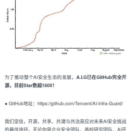
为了推动整个AI安全生态的发展，
A.I.G
已
在GitHub完全开
源
，
目前
Star
数
超
1
6
0
0
！
●
GitHub地址：
https://github.com/Tencent/AI-Infra-Guard/
我们坚信，开
源
、
共
享
、
共建
与
共
治
是应对未来
AI
安全挑战
的最佳途径。无论你是企业安全
团
队
、
高校
研究
团队
、
AI开