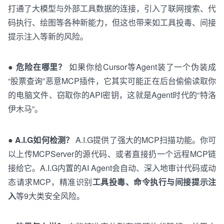
打
通
了
大模型
与
外
部
工
具
数据
的
连接
，
引入
了
联网
搜
索
、
代
码
执行
、绘图等各种新能力
，
但这也带来
如
工
具
投毒
、
间接
提示
注入
等
新的风险。
●
危险在哪里？
如果你给
C
u
r
s
o
r
等
A
g
e
n
t
装了一个
伪
装
成
“
股票
查询”
恶意
MCP
插件，它
其
实
可能
正
在后台偷偷读取你
的
电脑
文件、窃取你的API密钥
，
这就是Agent时代的“特洛
伊木马”。
●
A.I.G如何
检测
？
A.I.G提供了强大的MCP扫描功能。你可
以上传
M
C
P
S
e
r
v
e
r
的源代码、或者直接扔一个
远程
M
C
P
链
接给它。A.I.G内置的AI Agent会自动、深入地审计代码
或
动
态
请求
MCP
，精准识别
工具投毒、命令
执行
与
间接
提示
注
入
等9大类
安全
风险。