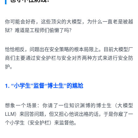
你可能会好奇，
这些顶尖的大模型，为什么一直老是被越
狱？
难道是工程师们偷懒了吗？
恰恰相反，问题出在
安全
策略的根本局限上。
目前
大
模型
厂
商
们
主
要
通过
安全
护栏
与
安全
对齐
两
种
方式
来
进行
安全
防
护
。
1. “小学生”监督“博士生”的尴尬
想象一个场景：你请了一位知识渊博的博士生（大模型
LLM）来回答问题，但又担心他说出格的话，于是你雇了一
个小学生（安全护栏）来监督他。