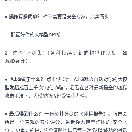
●
操作有多简单？
你不需要是安全专家，只需两步：
1.
配置好
你的
大
模型API接口
；
2.
选择
“
评测
集
”（
各
种
持续
更新
的
越狱
评测集，如
JailBench）。
●
A.I.G做了什么？
点击“开始”，A.I.G就会自动对你的
大
模
型发起成百上千次“
电信
诈骗
”，
看看
在
各种
最
新
最
全
的
越狱
攻击
手法
下
，
大
模型
能否
经受
得
住
考验
。
●
最后得到什么？
一份极其详尽的《体检报告》。报告会
给出一个直观的安全评分，告诉你
大
模型
整体
的“安全水
位”。更重要的是，它会清晰地展示每一次“越狱”成功的对话