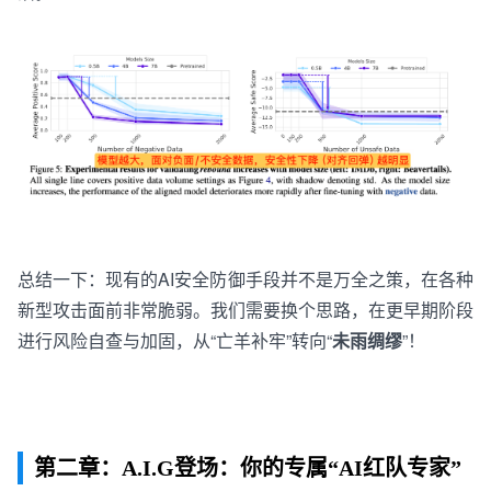
总结一下：
现
有
的
AI
安全
防御
手段
并
不
是
万
全
之
策
，
在
各
种
新型攻击面前
非常
脆弱
。我们
需
要
换个思路，
在
更
早
期
阶段
进行
风险
自查
与
加固
，
从“亡羊补牢”转向
“
未雨绸缪
”
！
第二章：A.I.G登场：你的专属“AI红队专家”