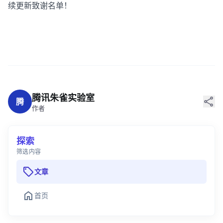
续
更新
致谢
名单
！
腾讯朱雀实验室
share
腾
作者
探索
筛选内容
sell
文章
home
首页