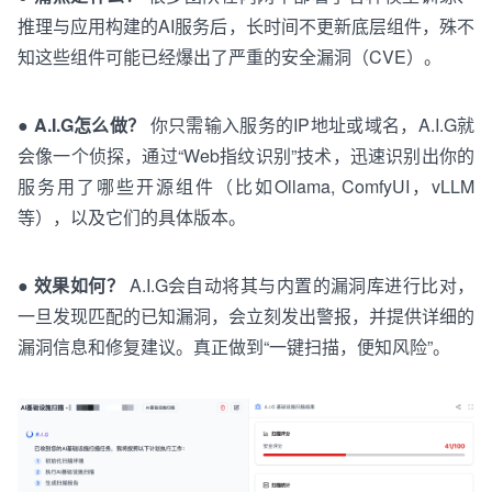
推理
与
应用
构建
的
AI服务后，长时间不更新底层组件，殊不
知这些组件可能已经爆出了严重的安全漏洞（CVE）。
●
A.I.G怎么做？
你只需输入服务的IP地址或域名，A.I.G就
会像一个侦探，通过“Web指纹识别”技术，迅速识别出你的
服务用了哪些开源组件（比如Ollama,
ComfyUI
，
v
LLM
等），以及它们的具体版本。
●
效
果如何？
A.I.G会自动将其与
内置
的
漏洞库进行比对，
一旦发现匹配的已知漏洞，会立刻发出警报，并提供详细的
漏洞信息和修复建议。真正做到“一键扫描，
便
知
风险”。