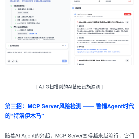
[
A
.
I
.
G
扫描
到
的
AI
基础设施
漏洞
]
第三招：MCP Server风险检测 —— 警惕Agent时代
的“特洛伊木马”
随着AI Agent的兴起，MCP Server变得越来越流行
，
它们