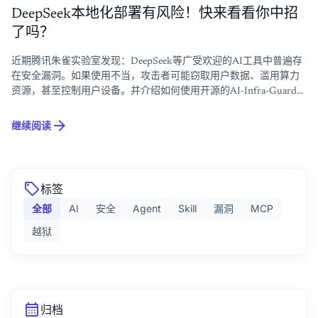
DeepSeek本地化部署有风险！快来看看你中招
了吗？
近期腾讯朱雀实验室发现：DeepSeek等广受欢迎的AI工具中普遍存
在安全漏洞。如果使用不当，攻击者可能窃取用户数据、滥用算力
资源，甚至控制用户设备。并介绍如何使用开源的AI-Infra-Guard一
键检测与收敛相关风险。
arrow_forward
继续阅读
sell
标签
全部
AI
安全
Agent
Skill
漏洞
MCP
越狱
calendar_month
归档