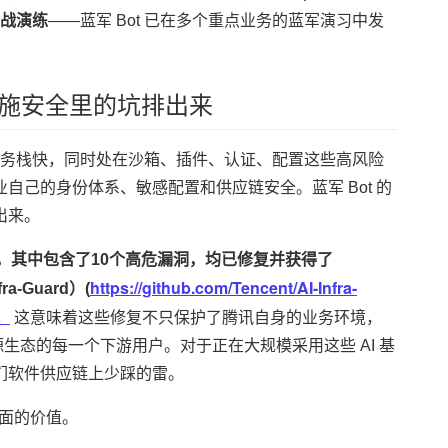
战演练
——蓝军 Bot 已在多个重点业务的蓝军演习中发
础设施安全里的坑排出来
长快、进入业务栈快，同时处在沙箱、插件、认证、配置这些高风险
己的身份体系、敏感配置和供应链安全。蓝军 Bot 的
出来。
w漏洞，其中包含了10个高危漏洞，均已修复并获得了
https://github.com/Tencent/AI-Infra-
a-Guard）(
。
这意味着这些修复不只保护了腾讯自身的业务环境，
w 等开源生态的每一个下游用户。对于正在大规模采用这些 AI 基
们软件供应链上少踩的雷。
层面的价值。